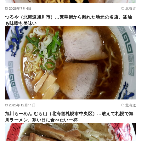
2026年7月4日
北海道
つるや（北海道旭川市）…繁華街から離れた地元の名店、醤油
も味噌も美味い
2025年12月11日
北海道
旭川らーめん むら山（北海道札幌市中央区）…敢えて札幌で旭
川ラーメン、寒い日に食べたい一杯