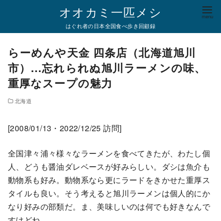
コ
オオカミ一匹メシ
ン
はぐれ者の日本全国食べ歩き回顧録
テ
ン
らーめんや天金 四条店（北海道旭川
ツ
市）…忘れられぬ旭川ラーメンの味、
へ
重厚なスープの魅力
移
動
北海道
[2008/01/13・2022/12/25 訪問]
全国津々浦々様々なラーメンを食べてきたが、わたし個
人、どうも醤油ダレベースが好みらしい。ダシは魚介も
動物系も好み。動物系なら更にラードをきかせた重厚ス
タイルも良い。そう考えると旭川ラーメンは個人的にか
なり好みの部類だ。ま、美味しいのは何でも好きなんで
すけどね。