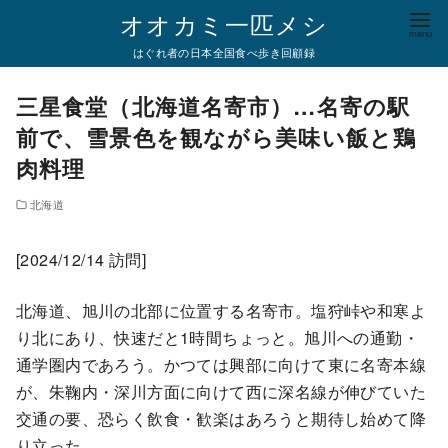
コ
オオカミ一匹メシ
ン
はぐれ者の日本全国食べ歩き回顧録
テ
ン
三星食堂（北海道名寄市）…名寄の駅
ツ
前で、雪景色を観ながら美味い飯と鶏
へ
肉料理
移
動
北海道
[2024/12/14 訪問]
北海道、旭川の北部に位置する名寄市。塩狩峠や和寒よ
り北にあり、快速だと1時間ちょっと。旭川への通勤・
通学圏内であろう。かつては興部に向けて東に名寄本線
が、朱鞠内・深川方面に向けて西に深名線が伸びていた
交通の要、恐らく飲食・歓楽はあろうと期待し始めて降
り立った。