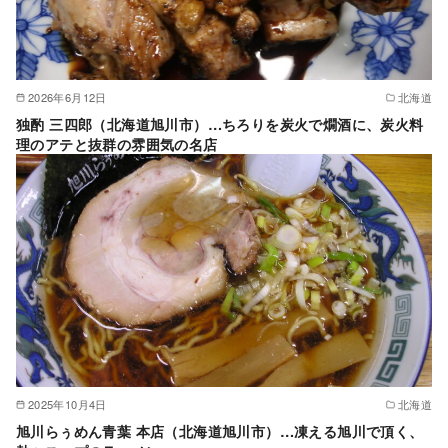
2026年6月12日
北海道
独酌 三四郎（北海道旭川市）…ちろりを炭火で燗酒に、炭火料
理のアテと抜群の雰囲気の名店
2025年10月4日
北海道
旭川らぅめん青葉 本店（北海道旭川市）…凍える旭川で頂く、