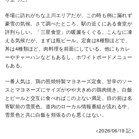
冬場に訪れがちな上川エリアだが、この時も例に漏れず
豪雪の気候。さて調べたところ、駅の近くにある食堂が
評判らしい。「三星食堂」の暖簾をくぐる。こんなに凍
える気候だが、まずは瓶ビール。定食は8種類ほどで、
丼は4種類ほど。肉料理を前面にしている。他にもカレ
ーやチャーハンなどもあるし、ホワイトボードメニュー
もある。
一番人気は、鶏の照焼特製マヨネーズ定食。甘辛のソー
スとマヨネーズにサイズがやや大きめの鶏肉焼き。白飯
とビールと交互に食べればこの上ない満足。目の前は名
寄駅前の雪景色。道内のローカル情報番組が流れる中、
雪景色と共に白飯を頬張るのも悪くはない。
<2026/06/19 記>