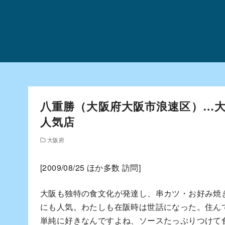
コ
ン
テ
ン
ツ
へ
移
動
八重勝（大阪府大阪市浪速区）…
人気店
大阪府
[2009/08/25 ほか多数 訪問]
大阪も独特の食文化が発達し、串カツ・お好み焼
にも人気。わたしも在阪時は世話になった。住ん
単純に好きなんですよね、ソースたっぷりつけて