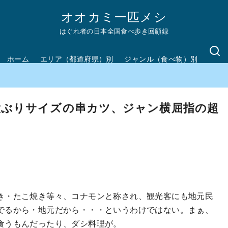
オオカミ一匹メシ
はぐれ者の日本全国食べ歩き回顧録
ホーム
エリア（都道府県）別
ジャンル（食べ物）別
大ぶりサイズの串カツ、ジャン横屈指の超
き・たこ焼き等々、コナモンと称され、観光客にも地元民
でるから・地元だから・・・というわけではない。まぁ、
食うもんだったり、ダシ料理が。