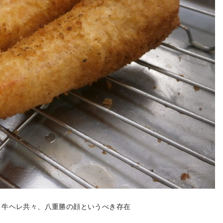
。牛ヘレ共々、八重勝の顔というべき存在