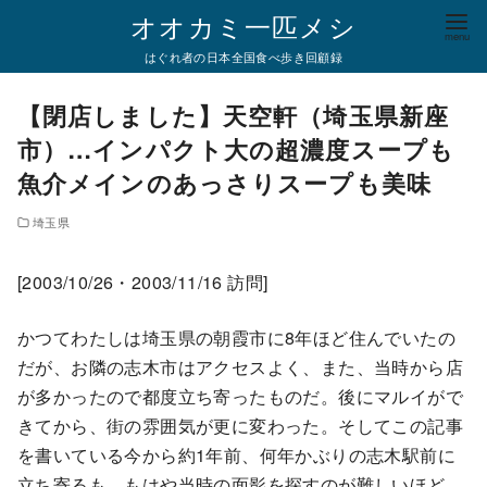
コ
オオカミ一匹メシ
ン
はぐれ者の日本全国食べ歩き回顧録
テ
ン
【閉店しました】天空軒（埼玉県新座
ツ
市）…インパクト大の超濃度スープも
へ
魚介メインのあっさりスープも美味
移
動
埼玉県
[2003/10/26・2003/11/16 訪問]
かつてわたしは埼玉県の朝霞市に8年ほど住んでいたの
だが、お隣の志木市はアクセスよく、また、当時から店
が多かったので都度立ち寄ったものだ。後にマルイがで
きてから、街の雰囲気が更に変わった。そしてこの記事
を書いている今から約1年前、何年かぶりの志木駅前に
立ち寄るも、もはや当時の面影を探すのが難しいほど、