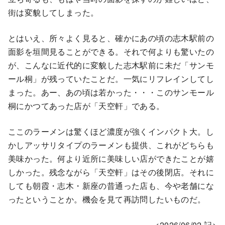
街は変貌してしまった。
とはいえ、所々よく見ると、確かにあの頃の志木駅前の
面影を垣間見ることができる。それで何よりも驚いたの
が、こんなに近代的に変貌した志木駅前に未だ「サンモ
ール桐」が残っていたことだ。一気にリフレインしてし
まった。あー、あの頃は若かった・・・このサンモール
桐にかつてあった店が「天空軒」である。
ここのラーメンは驚くほど濃度が強くインパクト大。し
かしアッサリタイプのラーメンも提供、これがどちらも
美味かった。何より近所に美味しい店ができたことが嬉
しかった。残念ながら「天空軒」はその後閉店。それに
しても朝霞・志木・新座の昔通った店も、今や老舗にな
ったということか。機会を見て再訪問したいものだ。
<2026/06/02 記>