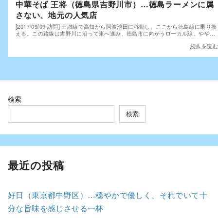
中華そば 王将（徳島県吉野川市）…徳島ラーメンに属
さない、地元の人気店
[2017/09/09 訪問] 土讃線で高知から阿波池田に移動し、ここから徳島線に乗り換
える。この路線は吉野川に沿って東へ進み、徳島市に向かうローカル線。やや…
続きを読む
検索
検索
最近の投稿
好日（東京都中野区）…穏やかで優しく、それでいて十
分な旨味を感じさせる一杯