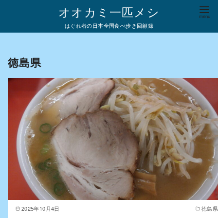
コ
オオカミ一匹メシ
ン
はぐれ者の日本全国食べ歩き回顧録
テ
ン
ツ
徳島県
へ
移
動
2025年10月4日
徳島県