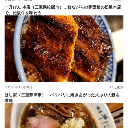
一升びん 本店（三重県松阪市）…昔ながらの雰囲気の松坂本店
で、松阪牛を味わう
2025年11月28日
三重県
はし家（三重県津市）…パリパリに焼きあがった大ぶりの鰻を
堪能