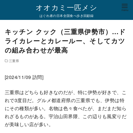
コ
オオカミ一匹メシ
ン
はぐれ者の日本全国食べ歩き回顧録
テ
ン
キッチン クック（三重県伊勢市）…ド
ツ
ライカレーとカレールー、そしてカツ
へ
の組み合わせが最高
移
動
三重県
[2024/11/09 訪問]
三重県はどちらも好きなのだが、特に伊勢が好きで、こ
れで3度目だ。グルメ都道府県の三重県でも、伊勢は特
にその種類が多い。名物は色々食べたが、まだまだ知ら
れざるものがある。宇治山田界隈、この辺りも風変りだ
が美味しい店が多い。