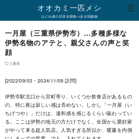
コ
オオカミ一匹メシ
ン
はぐれ者の日本全国食べ歩き回顧録
テ
ン
一月屋（三重県伊勢市）…多種多様な
ツ
伊勢名物のアテと、親父さんの声と笑
へ
顔
移
動
三重県
[2022/09/03・2024/11/09 訪問]
伊勢市駅北口から宮町寄り、いくつか飲食店があるもの
の、特に夜は寂しい感は否めない。しかし「一月屋（い
ちげつや）」だけは、違和感を感じるくらい賑わってい
る。ここは伊勢の地元の方だけでなく、全国から愛好家
がやって来る超人気店。人気すぎる所以か、暖簾を内側
にしまっての営業。でも、入れてくれます。