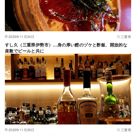
2025年11月24日
三重県
すし久（三重県伊勢市）…身の厚い鰹のヅケと酢飯、開放的な
座敷でビールと共に
2025年11月29日
三重県