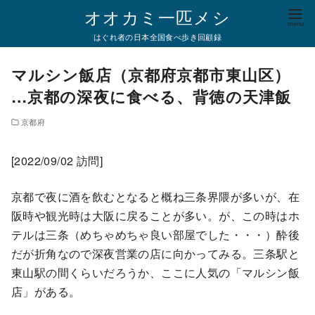
コ
オオカミ一匹メシ
ン
はぐれ者の日本全国食べ歩き回顧録
テ
ン
マルシン飯店（京都府京都市東山区）
ツ
…京都の深夜に食べる、背徳の天津飯
へ
移
京都府
動
[2022/09/02 訪問]
京都で夜に酒を飲むとなると概ね三条界隈が多いが、在
阪時や観光時は大阪に戻ることが多い。が、この時はホ
テルは三条（めちゃめちゃ良い部屋でした・・・）酔後
だが折角なので深夜営業の店に向かってみる。三条駅と
東山駅の間くらいだろうか、ここに人気の「マルシン飯
店」がある。