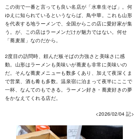
この街で一番と言っても良い名店が「水車生そば」。何
ゆえに知られているというならば、鳥中華。これも山形
を代表する地ラーメンで、全国からこの店に愛好家が集
う。が、この店はラーメンだけが魅力ではない。何せ
「蕎麦屋」なのだから。
2度目の訪問時、頼んだ板そばの力強さと美味さに感
動。山形はラーメンも美味いが蕎麦も非常に美味いの
だ。そんな蕎麦メニューも数多くあり、加えて夜深くま
で営業、酒も肴も多数。温泉宿に泊まって夜半にここで
一杯、なんてのもできる。ラーメン好き・蕎麦好きの夢
をかなえてくれる店だ。
<2026/02/04 記>