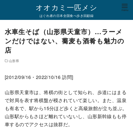
コ
オオカミ一匹メシ
ン
はぐれ者の日本全国食べ歩き回顧録
テ
ン
水車生そば（山形県天童市）…ラーメ
ツ
ンだけではない、蕎麦も酒肴も魅力の
へ
店
移
動
山形県
[2012/09/16・2022/10/16 訪問]
山形県天童市は、将棋の街として知られ、歩道にはまる
で対局を表す将棋盤が模されていて楽しい。また、温泉
も有名で、駅から15分ほど歩くと高級旅館が立ち並ぶ。
山形駅からもさほど離れていないし、山形新幹線もも停
車するのでアクセスは抜群だ。